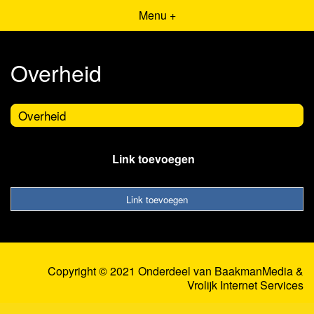
Menu +
Overheid
Overheid
Link toevoegen
Link toevoegen
Copyright © 2021 Onderdeel van
BaakmanMedia
&
Vrolijk Internet Services